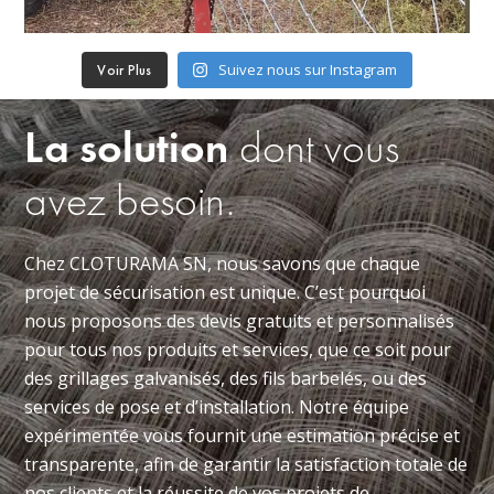
Suivez nous sur Instagram
Voir Plus
La solution
dont vous
avez besoin.
Chez CLOTURAMA SN, nous savons que chaque
projet de sécurisation est unique. C’est pourquoi
nous proposons des devis gratuits et personnalisés
pour tous nos produits et services, que ce soit pour
des grillages galvanisés, des fils barbelés, ou des
services de pose et d’installation. Notre équipe
expérimentée vous fournit une estimation précise et
transparente, afin de garantir la satisfaction totale de
nos clients et la réussite de vos projets de