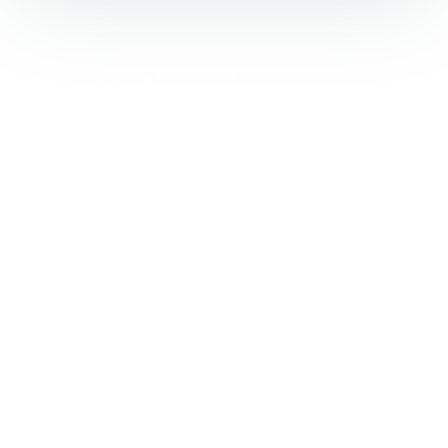
La solution
dont vous
avez besoin.
Chez CLOTURAMA SN, nous comprenons que chaque
projet est unique. C'est pourquoi nous offrons des
devis gratuits et personnalisés pour tous nos
produits et services. Que vous ayez besoin de
grillages, de clôtures, de produits galvanisés ou de
services d'installation, notre équipe est prête à vous
fournir une estimation précise et transparente.
La satisfaction de nos clients est notre priorité
absolue.