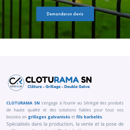
Demanderun devis
CLOTURAMA SN
s’engage à fournir au Sénégal des produits
de haute qualité et des solutions fiables pour tous vos
besoins en
grillages galvanisés
et
fils barbelés
.
Spécialisés dans la production, la vente et la pose de