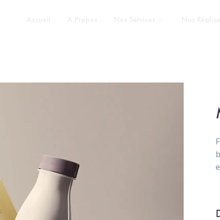
Accueil
A Propos
Nos Services
Nos Réalisa
F
b
e