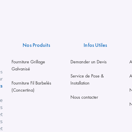
Nos Produits
Infos Utiles
Fourniture Grillage
Demander un Devis
A
Galvanisé
es
Service de Pose &
A
ur
Fourniture Fil Barbelés
Installation
ls
(Concertina)
N
Nous contacter
se
N
us
t
s
t