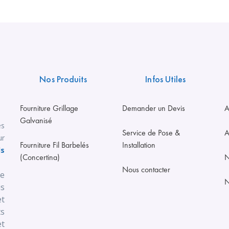
Nos Produits
Infos Utiles
Fourniture Grillage
Demander un Devis
A
Galvanisé
es
Service de Pose &
A
ur
Fourniture Fil Barbelés
Installation
ls
(Concertina)
N
Nous contacter
se
N
us
t
s
t