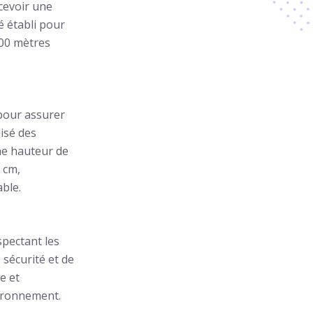
cevoir une
é établi pour
400 mètres
pour assurer
lisé des
une hauteur de
 cm,
able.
spectant les
sécurité et de
e et
vironnement.