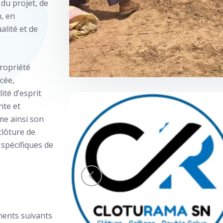
du projet, de
n, en
lité et de
propriété
cée,
ité d’esprit
nte et
me ainsi son
clôture de
 spécifiques de
éments suivants