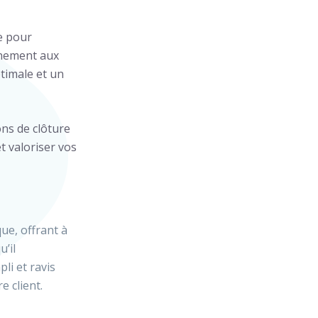
e pour
einement aux
ptimale et un
ons de clôture
 valoriser vos
que, offrant à
u’il
li et ravis
 client.