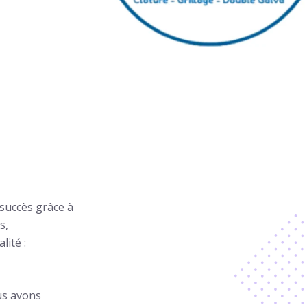
 succès grâce à
s,
lité :
ous avons