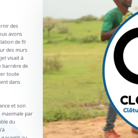
rnir des
nous avons
ation de fil
our des murs
et visait à
e barrière de
er toute
ment dans
ance et son
on maximale par
mble du
u’à
e garantit au