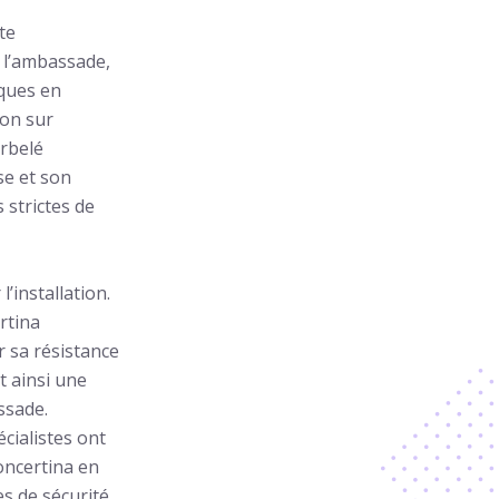
ite
 l’ambassade,
iques en
ion sur
arbelé
se et son
 strictes de
’installation.
rtina
r sa résistance
t ainsi une
ssade.
écialistes ont
Concertina en
s de sécurité