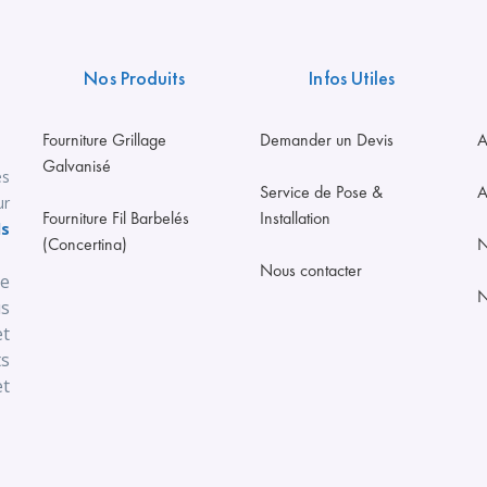
Nos Produits
Infos Utiles
Fourniture Grillage
Demander un Devis
A
Galvanisé
es
Service de Pose &
A
ur
Fourniture Fil Barbelés
Installation
ls
(Concertina)
N
Nous contacter
se
N
us
t
s
t