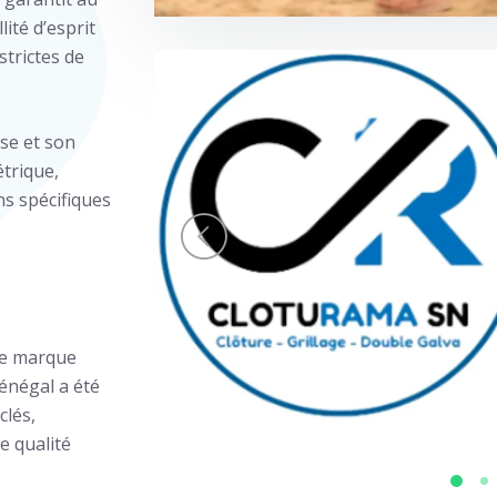
lité d’esprit
trictes de
se et son
étrique,
ns spécifiques
 de marque
énégal a été
clés,
e qualité