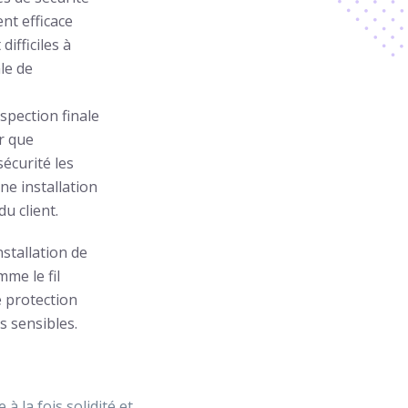
ent efficace
ifficiles à
le de
nspection finale
r que
sécurité les
ne installation
u client.
nstallation de
mme le fil
e protection
s sensibles.
 à la fois solidité et