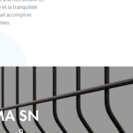
 et la tranquillité
il accompli et
ntes.
MA SN