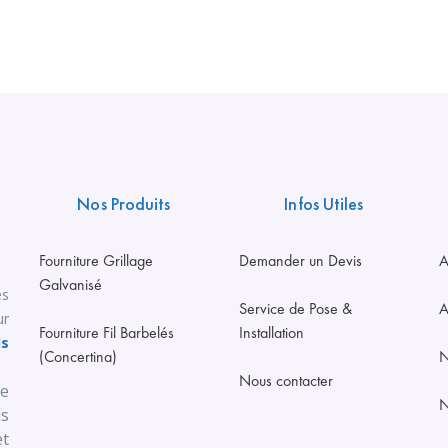
Nos Produits
Infos Utiles
Fourniture Grillage
Demander un Devis
A
Galvanisé
es
Service de Pose &
A
ur
Fourniture Fil Barbelés
Installation
ls
(Concertina)
N
Nous contacter
se
N
us
t